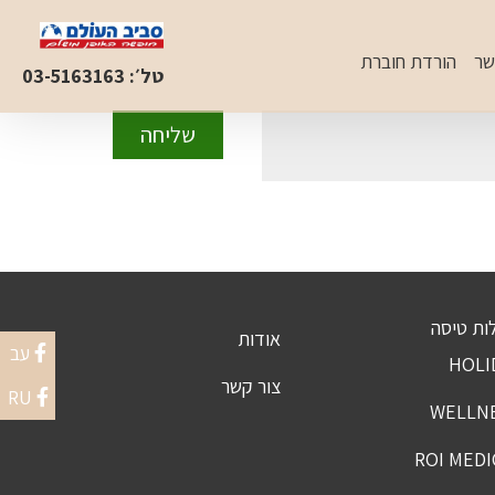
שר
הורדת חוברת
טל׳: 03-5163163
ות טיסה
אודות
עב
צור קשר
RU